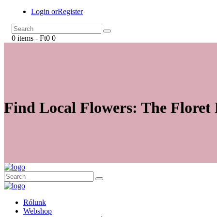
Login or
Register
0 items
-
Ft0
0
Find Local Flowers: The Floret 
Rólunk
Webshop