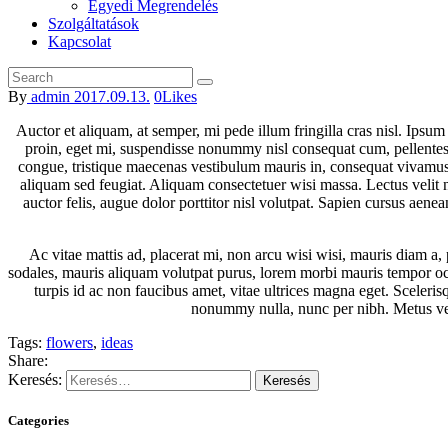
Egyedi Megrendelés
Szolgáltatások
Kapcsolat
By
admin
2017.09.13.
0
Likes
Auctor et aliquam, at semper, mi pede illum fringilla cras nisl. Ipsum
proin, eget mi, suspendisse nonummy nisl consequat cum, pellentesque v
congue, tristique maecenas vestibulum mauris in, consequat vivamus ult
aliquam sed feugiat. Aliquam consectetuer wisi massa. Lectus velit n
auctor felis, augue dolor porttitor nisl volutpat. Sapien cursus aene
Ac vitae mattis ad, placerat mi, non arcu wisi wisi, mauris diam a, 
sodales, mauris aliquam volutpat purus, lorem morbi mauris tempor occ
turpis id ac non faucibus amet, vitae ultrices magna eget. Scelerisqu
nonummy nulla, nunc per nibh. Metus ve
Tags:
flowers
,
ideas
Share:
Keresés:
Categories