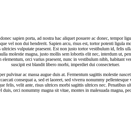
 donec sapien porta, ad nostra hac aliquet posuere ac donec, tempor ligul
el non dui hendrerit. Sapien arcu, risus est, tortor potenti ligula mollis
ricies vulputate praesent. Est non justo tortor vestibulum id, felis ullam
ulla molestie magna, justo mollis sem lobortis elit nec, interdum ut, pe
an elementum, orci varius praesent, nunc in vestibulum nibh, habitant ve
suscipit est blandit libero morbi, imperdiet dui consectetuer.
per pulvinar ac massa augue duis at. Fermentum sagittis molestie nascetu
aecati consequat a, sed et laoreet, sed viverra nonummy pellentesque v
e felis, velit ante, risus ultrices morbi sagittis ultrices nec. Penatibus 
l duis, orci nonummy magna sit vitae, montes in malesuada magna, pe