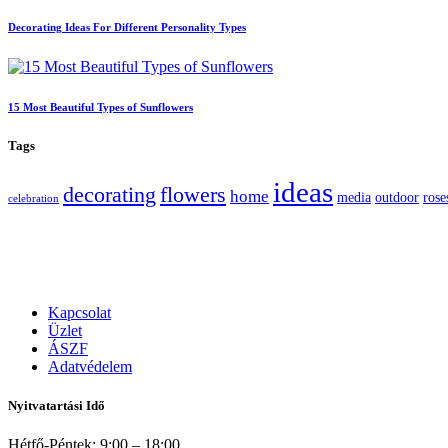
Decorating Ideas For Different Personality Types
15 Most Beautiful Types of Sunflowers
Tags
ideas
decorating
flowers
home
media
outdoor
rose
celebration
Kapcsolat
Üzlet
ÁSZF
Adatvédelem
Nyitvatartási Idő
Hétfő-Péntek: 9:00 – 18:00