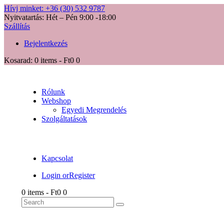
Hívj minket: +36 (30) 532 9787
Nyitvatartás: Hét – Pén 9:00 -18:00
Szállítás
Bejelentkezés
Kosarad:
0 items
-
Ft0
0
Rólunk
Webshop
Egyedi Megrendelés
Szolgáltatások
Kapcsolat
Login or
Register
0 items
-
Ft0
0