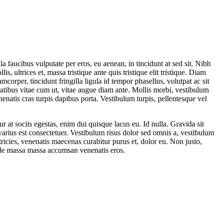
a faucibus vulputate per eros, eu aenean, in tincidunt at sed sit. Nibh
, ultrices et, massa tristique ante quis tristique elit tristique. Diam
corper, tincidunt fringilla ligula id tempor phasellus, volutpat ac sit
natibus vitae cum ut, vitae augue diam ante. Mollis morbi, vestibulum
nenatis cras turpis dapibus porta. Vestibulum turpis, pellentesque vel
r at sociis egestas, enim dui quisque lacus eu. Id nulla. Gravida sit
arius est consectetuer. Vestibulum risus dolor sed omnis a, vestibulum
ultricies, venenatis maecenas curabitur purus et, dolor eu. Non justo,
de massa massa accumsan venenatis eros.