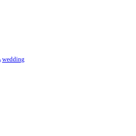
wedding
s